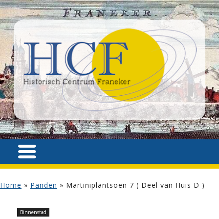
Home
»
Panden
»
Martiniplantsoen 7 ( Deel van Huis D )
Binnenstad