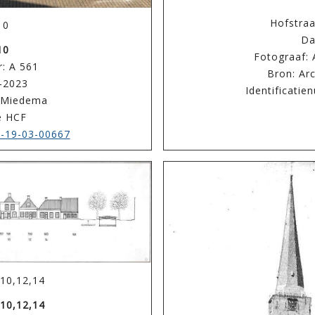
Hofstra
10
Da
10
Fotograaf: 
: A 561
Bron: Ar
3-2023
Identificati
r Miedema
ie HCF
-19-03-00667
,10,12,14
,10,12,14