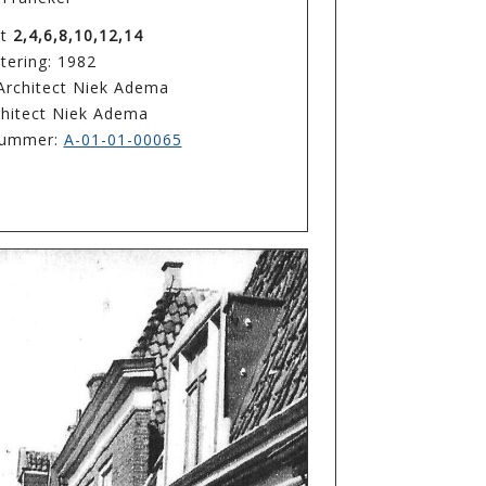
at
2,4,6,8,10,12,14
tering: 1982
Architect Niek Adema
chitect Niek Adema
enummer:
A-01-01-00065