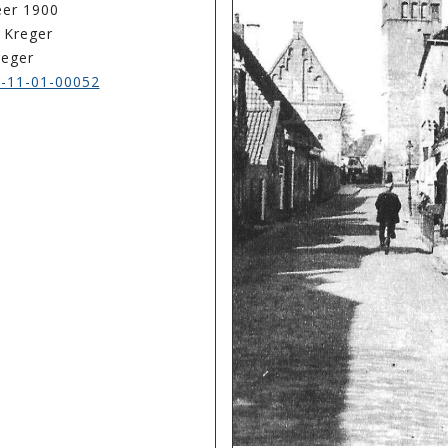
eer 1900
 Kreger
reger
-11-01-00052