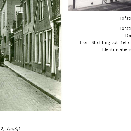
Hofst
Hofst
Da
Bron: Stichting tot Beh
Identificati
t
,2, 7,5,3,1