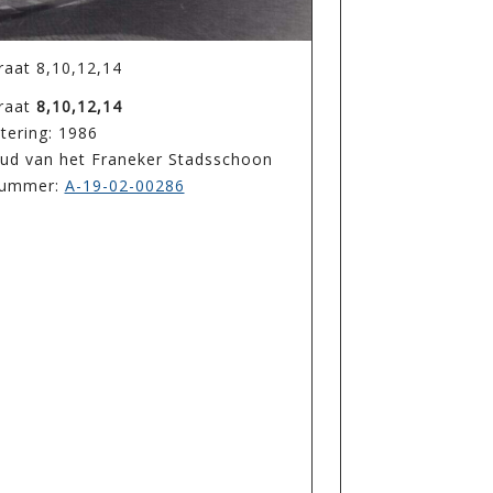
raat 8,10,12,14
raat
8,10,12,14
tering: 1986
oud van het Franeker Stadsschoon
enummer:
A-19-02-00286