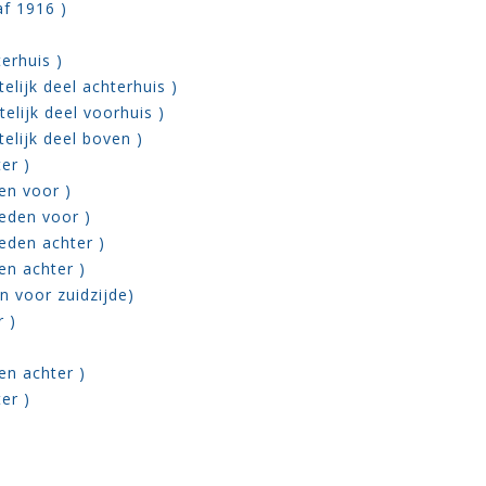
af 1916 )
erhuis )
elijk deel achterhuis )
elijk deel voorhuis )
telijk deel boven )
er )
en voor )
eden voor )
eden achter )
en achter )
n voor zuidzijde)
r )
en achter )
er )