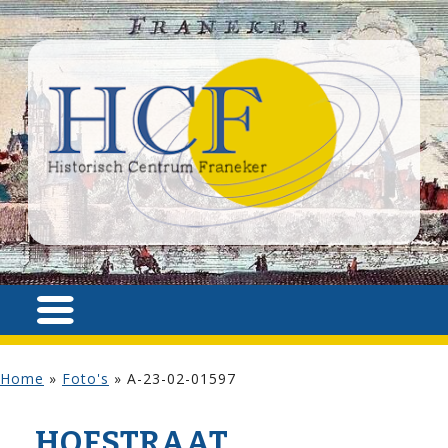
Home
»
Foto's
»
A-23-02-01597
HOF­STRAAT