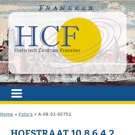
Home
»
Foto's
»
A-08-02-00752
HOF­STRAAT 10,8,6,4,2,