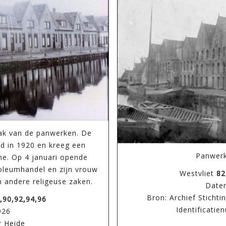
aak van de panwerken. De
d in 1920 en kreeg een
Panwerk
ne. Op 4 januari opende
roleumhandel en zijn vrouw
Westvliet
82
n andere religeuse zaken.
Dater
Bron: Archief Sticht
,90,92,94,96
Identificati
926
r Heide