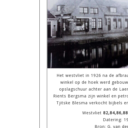
Het westvliet in 1926 na de afbr
winkel op de hoek werd gebouw
opslagschuur achter aan de Lae
Rients Bergsma zijn winkel en pet
Tjitske Blesma verkocht bijbels e
Westvliet
82,84,86,88
Datering: 1
Bron: G. van de