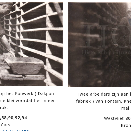
 op het Panwerk ( Dakpan
Twee arbeiders zijn aan
de klei voordat het in een
fabriek ) van Fontein. Kn
rukt.
mal 
,88,90,92,94
Westvliet
80
 Cats
Bron