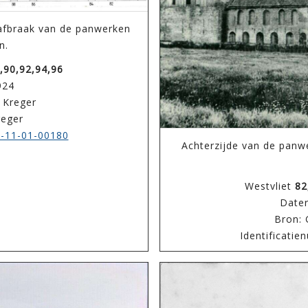
 afbraak van de panwerken
n.
,90,92,94,96
924
 Kreger
reger
-11-01-00180
Achterzijde van de panw
Westvliet
82
Dater
Bron: 
Identificati