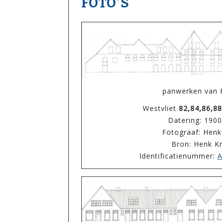
FOTO'S
panwerken van 
Westvliet
82,84,86,88
Datering: 190
Fotograaf: Henk
Bron: Henk K
Identificatienummer:
A