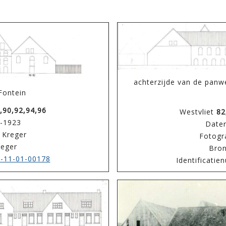
achterzijde van de panw
Fontein
,90,92,94,96
Westvliet
82
0-1923
Dater
 Kreger
Fotogr
reger
Bron
-11-01-00178
Identificati