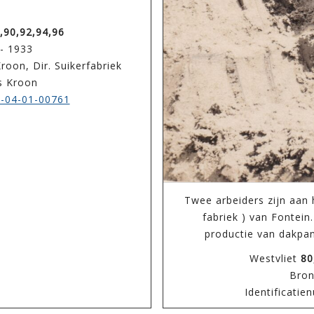
a
,90,92,94,96
 - 1933
roon, Dir. Suikerfabriek
s Kroon
-04-01-00761
Twee arbeiders zijn aan
fabriek ) van Fontein
productie van dakpan
Westvliet
80
Bron
Identificati