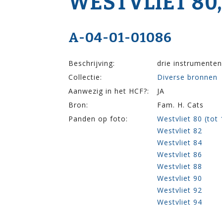
WESTVLIET 80,8
A-04-01-01086
Beschrijving:
drie instrumenten
Collectie:
Diverse bronnen
Aanwezig in het HCF?:
JA
Bron:
Fam. H. Cats
Panden op foto:
Westvliet 80 (tot
Westvliet 82
Westvliet 84
Westvliet 86
Westvliet 88
Westvliet 90
Westvliet 92
Westvliet 94