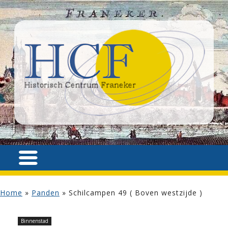
Home
»
Panden
»
Schilcampen 49 ( Boven westzijde )
Binnenstad