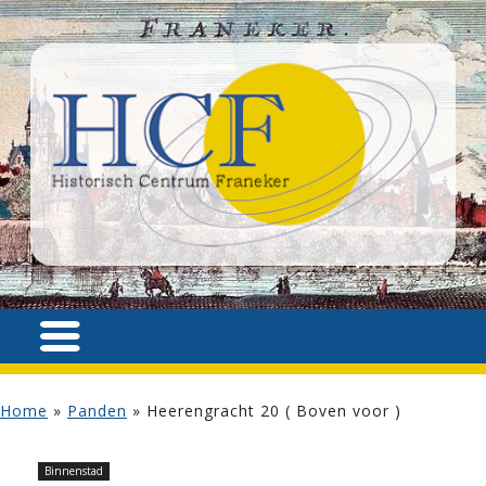
Home
»
Panden
»
Heerengracht 20 ( Boven voor )
Binnenstad