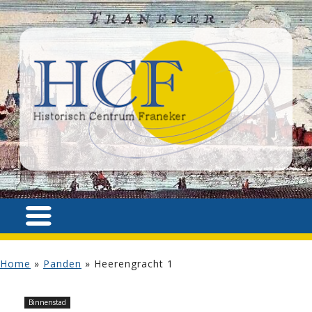
Home
»
Panden
»
Heerengracht 1
Binnenstad