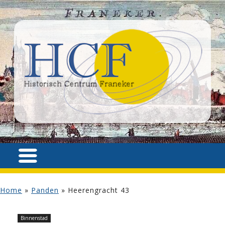
Home
»
Panden
»
Heerengracht 43
Binnenstad