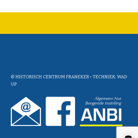
© HISTORISCH CENTRUM FRANEKER • TECHNIEK:
WAD
UP