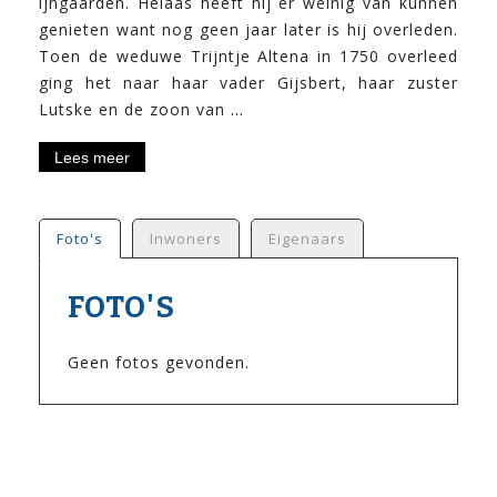
ijngaarden. Helaas heeft hij er weinig van kunnen
genieten want nog geen jaar later is hij overleden.
Toen de weduwe Trijntje Altena in 1750 overleed
ging het naar haar vader Gijsbert, haar zuster
Noorderbolwerk
Lutske en de zoon van
…
(3de
Lees meer
theehuisje)
Foto's
Inwoners
Eigenaars
FOTO'S
Geen fotos gevonden.