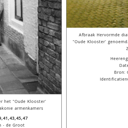
Afbraak Hervormde dia
"Oude Klooster' genoemd.
Heereng
Date
Bron: 
Identificati
r het "Oude Klooster'
akonie armenkamers
9,41,43,45,47
n - de Groot