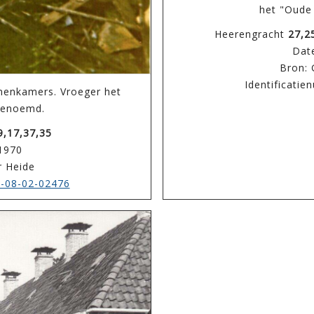
het "Oude
Heerengracht
27,2
Date
Bron: 
Identificati
menkamers. Vroeger het
genoemd.
9,17,37,35
 1970
r Heide
-08-02-02476