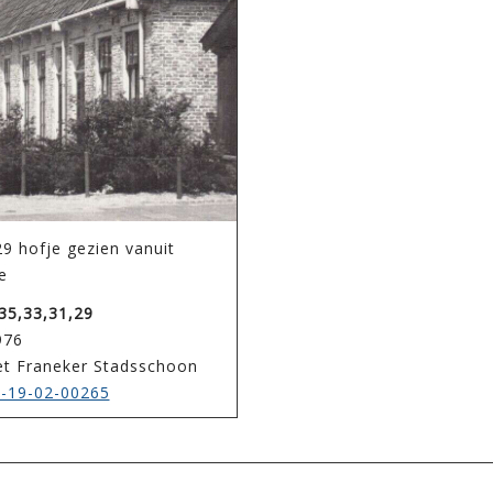
9 hofje gezien vanuit
e
35,33,31,29
976
het Franeker Stadsschoon
-19-02-00265