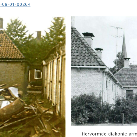
-08-01-00264
Hervormde diakonie arm