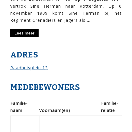
vertrok Sine Herman naar Rotterdam. Op 6
november 1909 komt Sine Herman bij het
Sine
Regiment Grenadiers en jagers als
…
Herman
Lees meer
Aukes
Kuijpers
ADRES
Raadhuisplein 12
MEDEBEWONERS
Familie­
Familie­
Geb
naam
Voor­naam(en)
relatie
doo
11