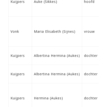
Kuijpers
Auke (Sikkes)
hoofd
Le
07
Vonk
Maria Elisabeth (Sijnes)
vrouw
Ha
02
Kuijpers
Albertina Hermina (Aukes)
dochter
Te
02
Kuijpers
Albertina Hermina (Aukes)
dochter
Te
28
Kuijpers
Hermina (Aukes)
dochter
Te