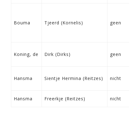
14
Bouma
Tjeerd (Kornelis)
geen
Fe
07
Koning, de
Dirk (Dirks)
geen
Go
11
Hansma
Sientje Hermina (Reitzes)
nicht
Do
27
Hansma
Freerkje (Reitzes)
nicht
Do