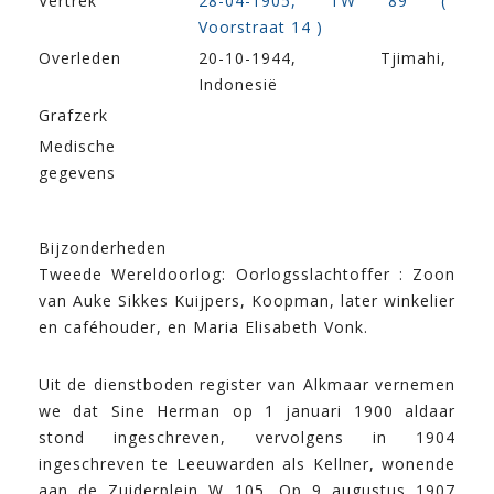
Vertrek
28-04-1905, TW 89 (
Voorstraat 14 )
Overleden
20-10-1944, Tjimahi,
Indonesië
Grafzerk
Medische
gegevens
Bijzonderheden
Tweede Wereldoorlog: Oorlogsslachtoffer : Zoon
van Auke Sikkes Kuijpers, Koopman, later winkelier
en caféhouder, en Maria Elisabeth Vonk.
Uit de dienstboden register van Alkmaar vernemen
we dat Sine Herman op 1 januari 1900 aldaar
stond ingeschreven, vervolgens in 1904
ingeschreven te Leeuwarden als Kellner, wonende
aan de Zuiderplein W 105. Op 9 augustus 1907