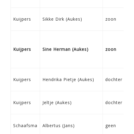
20
Kuijpers
Sikke Dirk (Aukes)
zoon
Te
07
Kuijpers
Sine Herman (Aukes)
zoon
Fr
23
Kuijpers
Hendrika Pietje (Aukes)
dochter
Fr
07
Kuijpers
Jeltje (Aukes)
dochter
Fr
02
Schaafsma
Albertus (Jans)
geen
Ha