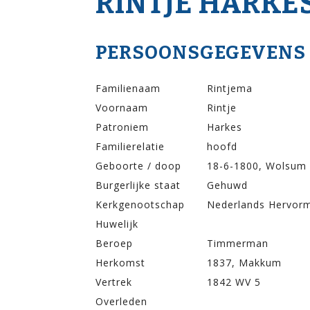
RINTJE HARKE
PERSOONSGEGEVENS
Familienaam
Rintjema
Voornaam
Rintje
Patroniem
Harkes
Familierelatie
hoofd
Geboorte / doop
18-6-1800, Wolsum
Burgerlijke staat
Gehuwd
Kerkgenootschap
Nederlands Hervor
Huwelijk
Beroep
Timmerman
Herkomst
1837, Makkum
Vertrek
1842 WV 5
Overleden