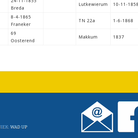
24-11-1855
Lutkewierum
10-11-185
Breda
8-4-1865
TN 22a
1-6-1868
Franeker
69
Makkum
1837
Oosterend
IEK:
WAD UP