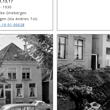
1,13,17
 - 1930
ubbe-Driebergen
gen (Via Andries Tol)
-19-01-00028