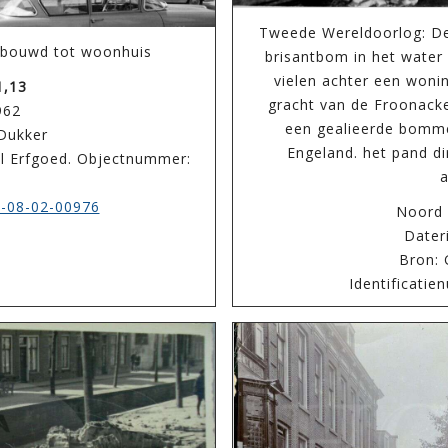
Tweede Wereldoorlog: De
bouwd tot woonhuis
brisantbom in het wate
vielen achter een wonin
1,13
gracht van de Froonac
962
een gealieerde bomm
 Dukker
Engeland. het pand di
eel Erfgoed. Objectnummer:
-08-02-00976
Noord
Dater
Bron: 
Identificati