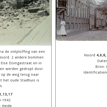
a de ontploffing van een
Noord
4,6,8
 Noord. 2 andere bommen
Dater
Eise Eisingastraat en in
Bron: 
en werden gedropt door
Identificati
op de weg terug naar
t het oude Stadhuis is
n
1,13,17
4-1942
r Heide