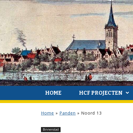
HOME
HCF PROJECTEN
Home
»
Panden
»
Noord 13
Binnenstad