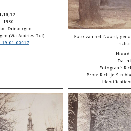
1,13,17
 - 1930
ubbe-Driebergen
gen (Via Andries Tol)
Foto van het Noord, geno
-19-01-00017
richt
Noord
Dateri
Fotograaf: Ric
Bron: Richtje Strubb
Identificati