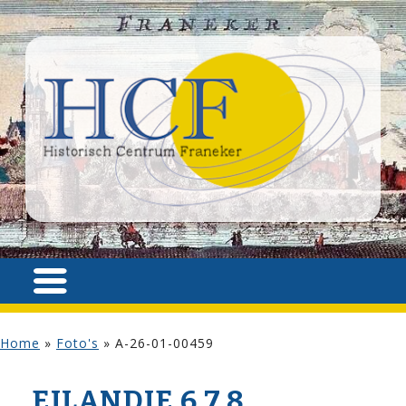
Home
»
Foto's
»
A-26-01-00459
EILANDJE 6,7,8