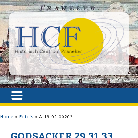
Home
»
Foto's
»
A-19-02-00202
GODSACKER 29,31,33