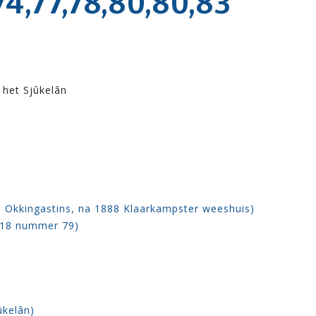
,77,78,80,80,83
 het Sjûkelân
e Okkingastins, na 1888 Klaarkampster weeshuis)
918 nummer 79)
ûkelân)