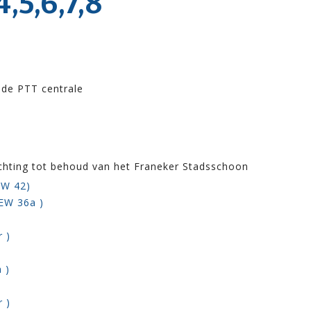
,5,6,7,8
 de PTT centrale
ichting tot behoud van het Franeker Stadsschoon
EW 42)
 EW 36a )
r )
 )
r )