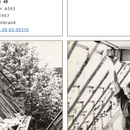
ht
48
r: A593
 1967
llebrand
-08-03-00316