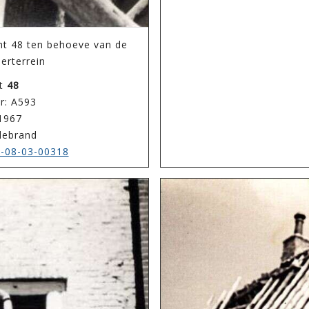
ht 48 ten behoeve van de
eerterrein
ht
48
r: A593
 1967
llebrand
-08-03-00318