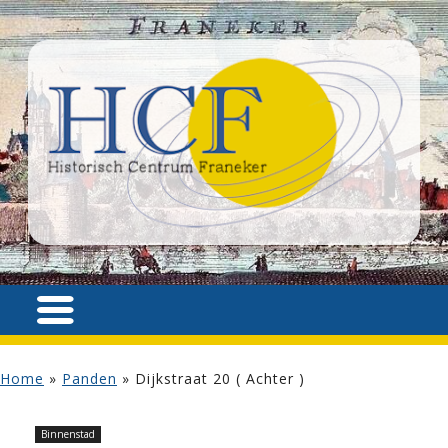
Home
»
Panden
»
Dijkstraat 20 ( Achter )
Binnenstad