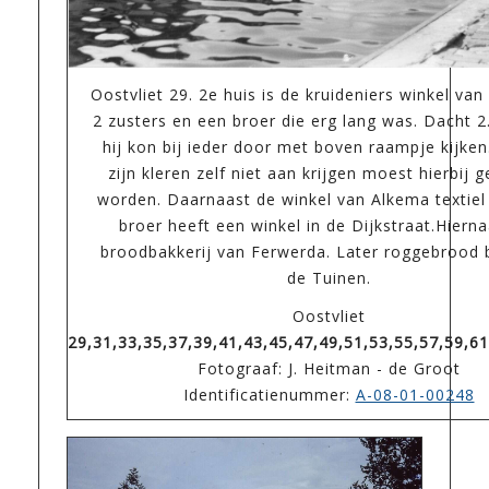
Oostvliet 29. 2e huis is de kruideniers winkel va
2 zusters en een broer die erg lang was. Dacht 
hij kon bij ieder door met boven raampje kijken
zijn kleren zelf niet aan krijgen moest hierbij 
worden. Daarnaast de winkel van Alkema textiel 
broer heeft een winkel in de Dijkstraat.Hiern
broodbakkerij van Ferwerda. Later roggebrood 
de Tuinen.
Oostvliet
29,31,33,35,37,39,41,43,45,47,49,51,53,55,57,59,61
Fotograaf: J. Heitman - de Groot
Identificatienummer:
A-08-01-00248