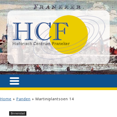
Home
»
Panden
»
Martiniplantsoen 14
Binnenstad