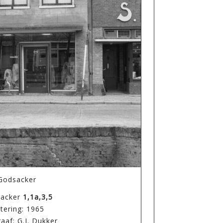
Godsacker
acker
1,1a,3,5
tering: 1965
aaf: G.J. Dukker