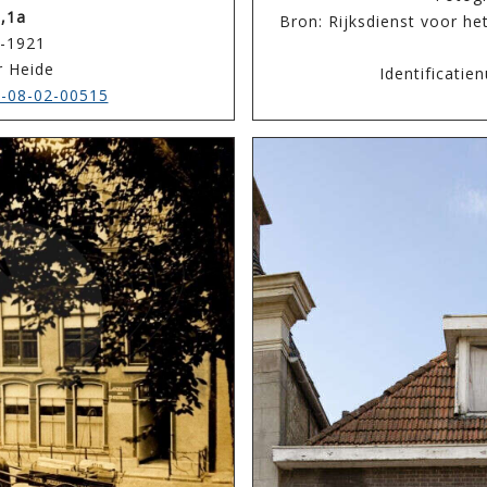
,1a
Bron: Rijksdienst voor he
9-1921
r Heide
Identificati
-08-02-00515