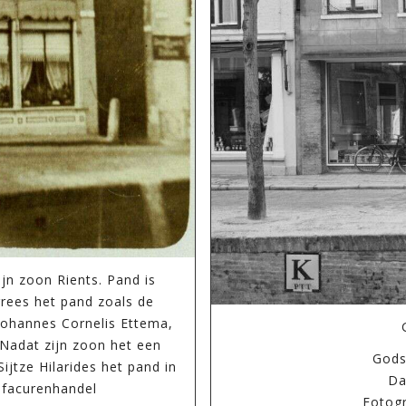
jn zoon Rients. Pand is
rrees het pand zoals de
ohannes Cornelis Ettema,
 Nadat zijn zoon het een
Gods
jtze Hilarides het pand in
Da
ufacurenhandel
Fotogr