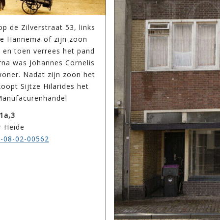
 de Zilverstraat 53, links
be Hannema of zijn zoon
, en toen verrees het pand
rna was Johannes Cornelis
woner. Nadat zijn zoon het
opt Sijtze Hilarides het
 Manufacurenhandel
1a,3
r Heide
-08-02-00562