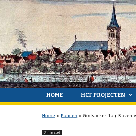
HOME
HCF PROJECTEN
Home
»
Panden
»
Godsacker 1a ( Boven v
Binnenstad