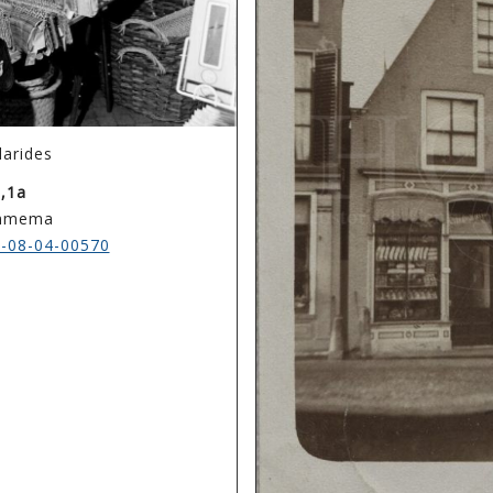
larides
,1a
ommema
-08-04-00570