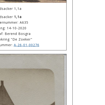
dsacker 1,1a
dsacker
1,1a
ernummer: A635
ing: 14-10-2020
af: Berend Bosgra
okring "De Zoeker"
enummer:
A-26-01-00276