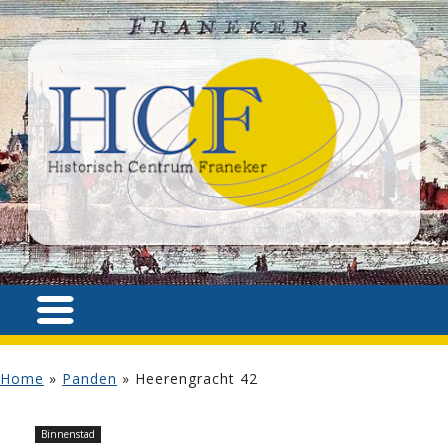
Home
»
Panden
»
Heerengracht 42
Binnenstad