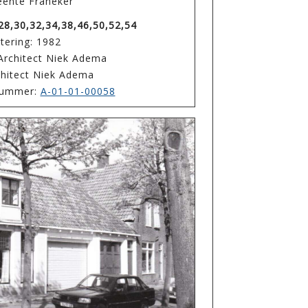
ente Franeker
28,30,32,34,38,46,50,52,54
tering: 1982
Architect Niek Adema
chitect Niek Adema
enummer:
A-01-01-00058