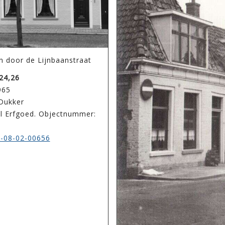
n door de Lijnbaanstraat
24,26
965
 Dukker
eel Erfgoed. Objectnummer:
-08-02-00656