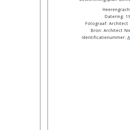
Heerengrac
Datering: 1
Fotograaf: Architec
Bron: Architect N
Identificatienummer:
A