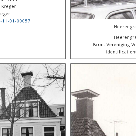
 Kreger
reger
-11-01-00057
Heerengra
Heerengr
Bron: Vereniging V
Identificati