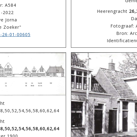
Geme
r: A584
Heerengracht
26,
1-2022
Da
e Jorna
Fotograaf: 
De Zoeker"
Bron: Ar
-26-01-00605
Identificati
ht
48,50,52,54,56,58,60,62,64
ht
48,50,52,54,56,58,60,62,64
eer 1900