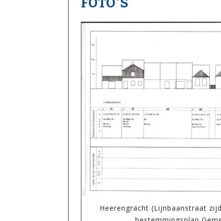
FOTO'S
Heerengracht (Lijnbaanstraat zij
bestemmingsplan Geme