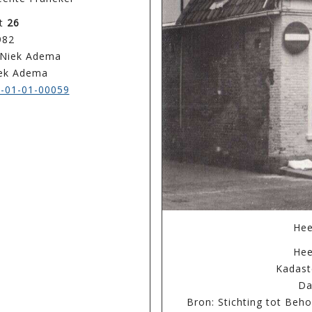
ht
26
982
t Niek Adema
iek Adema
-01-01-00059
Hee
Hee
Kadast
Da
Bron: Stichting tot Beh