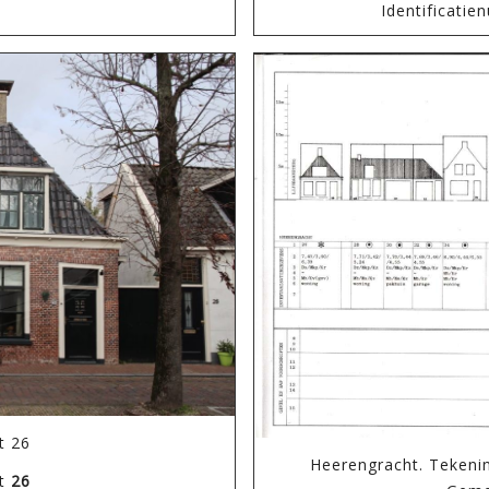
Identificati
t 26
Heerengracht. Tekeni
ht
26