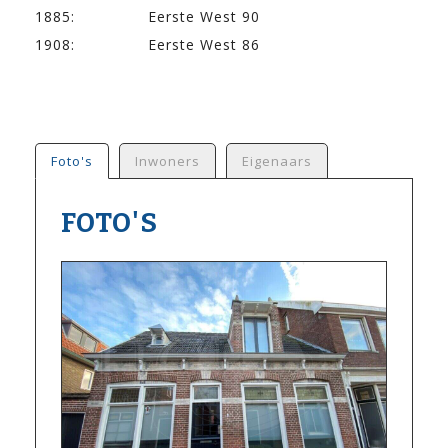
1885:
Eerste West 90
1908:
Eerste West 86
Foto's
Inwoners
Eigenaars
FOTO'S