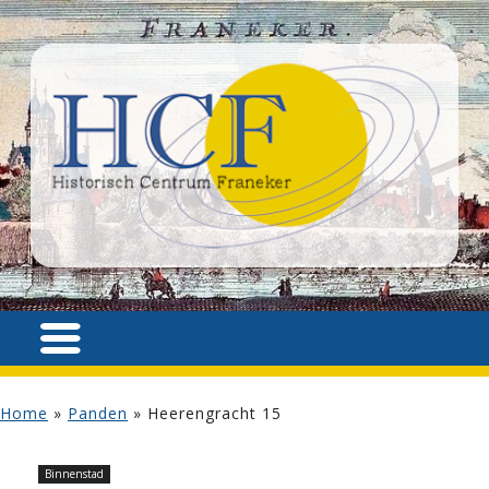
Home
»
Panden
»
Heerengracht 15
Binnenstad