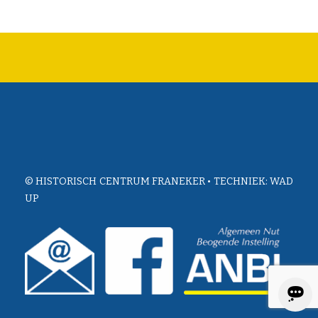
© HISTORISCH CENTRUM FRANEKER • TECHNIEK:
WAD
UP