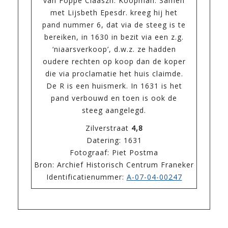
van Foppe Claaszn. Koopman. Samen
met Lijsbeth Epesdr. kreeg hij het
pand nummer 6, dat via de steeg is te
bereiken, in 1630 in bezit via een z.g.
‘niaarsverkoop’, d.w.z. ze hadden
oudere rechten op koop dan de koper
die via proclamatie het huis claimde.
De R is een huismerk. In 1631 is het
pand verbouwd en toen is ook de
steeg aangelegd.
Zilverstraat
4,8
Datering: 1631
Fotograaf: Piet Postma
Bron: Archief Historisch Centrum Franeker
Identificatienummer:
A-07-04-00247