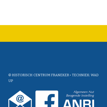
© HISTORISCH CENTRUM FRANEKER • TECHNIEK:
WAD
UP