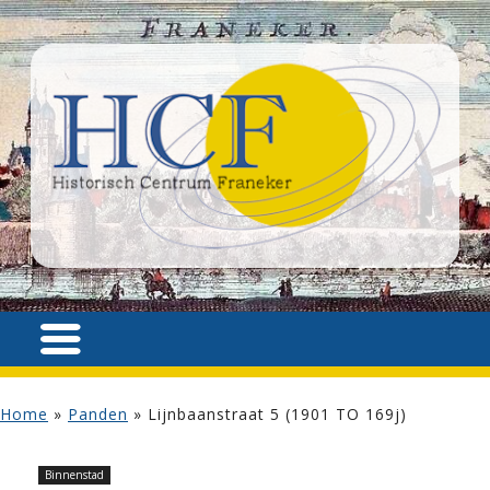
Home
»
Panden
»
Lijnbaanstraat 5 (1901 TO 169j)
Binnenstad