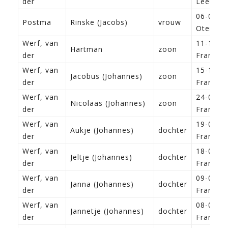
der
Leeuwar
06-05-1
Postma
Rinske (Jacobs)
vrouw
Oterdu
Werf, van
11-10-1
Hartman
zoon
der
Franeke
Werf, van
15-12-1
Jacobus (Johannes)
zoon
der
Franeke
Werf, van
24-02-1
Nicolaas (Johannes)
zoon
der
Franeke
Werf, van
19-02-1
Aukje (Johannes)
dochter
der
Franeke
Werf, van
18-04-1
Jeltje (Johannes)
dochter
der
Franeke
Werf, van
09-06-1
Janna (Johannes)
dochter
der
Franeke
Werf, van
08-08-1
Jannetje (Johannes)
dochter
der
Franeke