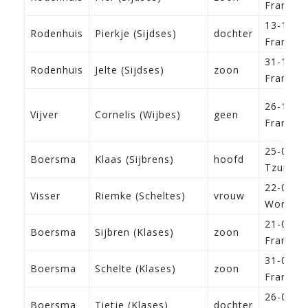
Franeke
13-11-1
Rodenhuis
Pierkje (Sijdses)
dochter
Franeke
31-10-1
Rodenhuis
Jelte (Sijdses)
zoon
Franeke
26-11-1
Vijver
Cornelis (Wijbes)
geen
Franeke
25-01-1
Boersma
Klaas (Sijbrens)
hoofd
Tzum
22-03-1
Visser
Riemke (Scheltes)
vrouw
Workum
21-08-1
Boersma
Sijbren (Klases)
zoon
Franeke
31-01-1
Boersma
Schelte (Klases)
zoon
Franeke
26-06-1
Boersma
Tietje (Klases)
dochter