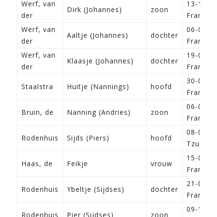
Werf, van
13-11-1
Dirk (Johannes)
zoon
der
Franeke
Werf, van
06-09-1
Aaltje (Johannes)
dochter
der
Franeke
Werf, van
19-03-1
Klaasje (Johannes)
dochter
der
Franeke
30-06-1
Staalstra
Huitje (Nannings)
hoofd
Franeke
06-01-1
Bruin, de
Nanning (Andries)
zoon
Franeke
08-08-1
Rodenhuis
Sijds (Piers)
hoofd
Tzum
15-02-1
Haas, de
Feikje
vrouw
Franeke
21-05-1
Rodenhuis
Ybeltje (Sijdses)
dochter
Franeke
09-12-1
Rodenhuis
Pier (Sijdses)
zoon