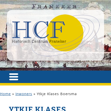
Home
»
Inwoners
»
Ytkje Klases Boersma
YTKJE KLASES