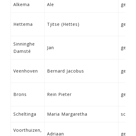
Alkema
Ale
geen
Hettema
Tjitse (Hettes)
geen
Sinninghe
Jan
geen
Damsté
Veenhoven
Bernard Jacobus
geen
Brons
Rein Pieter
geen
Scheltinga
Maria Margaretha
schoo
Voorthuizen,
Adriaan
geen