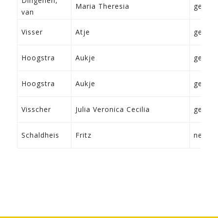
Dingenen,
Maria Theresia
geen
van
Visser
Atje
geen
Hoogstra
Aukje
geen
Hoogstra
Aukje
geen
Visscher
Julia Veronica Cecilia
geen
Schaldheis
Fritz
neef