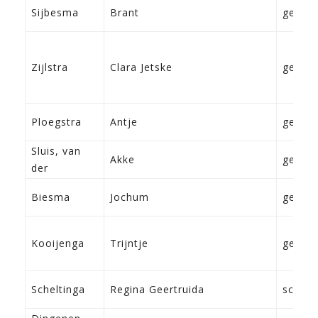
Sijbesma
Brant
geen
Zijlstra
Clara Jetske
geen
Ploegstra
Antje
geen
Sluis, van
Akke
geen
der
Biesma
Jochum
geen
Kooijenga
Trijntje
geen
Scheltinga
Regina Geertruida
schoo