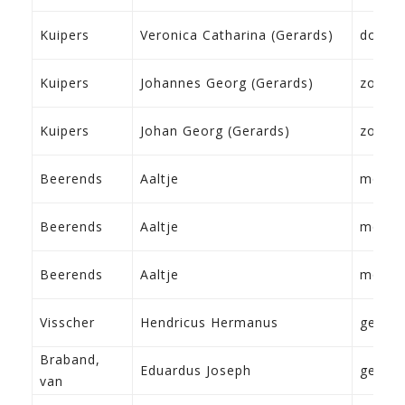
Kuipers
Veronica Catharina (Gerards)
dochte
Kuipers
Johannes Georg (Gerards)
zoon
Kuipers
Johan Georg (Gerards)
zoon
Beerends
Aaltje
moede
Beerends
Aaltje
moede
Beerends
Aaltje
moede
Visscher
Hendricus Hermanus
geen
Braband,
Eduardus Joseph
geen
van