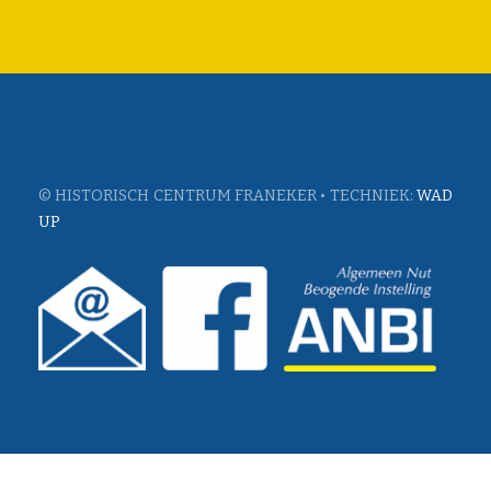
© HISTORISCH CENTRUM FRANEKER • TECHNIEK:
WAD
UP