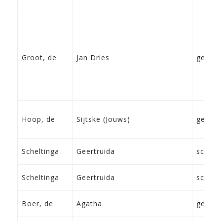
Groot, de
Jan Dries
geen
Hoop, de
Sijtske (Jouws)
geen
Scheltinga
Geertruida
schoo
Scheltinga
Geertruida
schoo
Boer, de
Agatha
geen