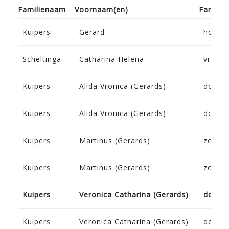
Familie­naam
Voor­naam(en)
Familie­
Kuipers
Gerard
hoofd
Scheltinga
Catharina Helena
vrouw
Kuipers
Alida Vronica (Gerards)
dochte
Kuipers
Alida Vronica (Gerards)
dochte
Kuipers
Martinus (Gerards)
zoon
Kuipers
Martinus (Gerards)
zoon
Kuipers
Veronica Catharina (Gerards)
dochte
Kuipers
Veronica Catharina (Gerards)
dochte