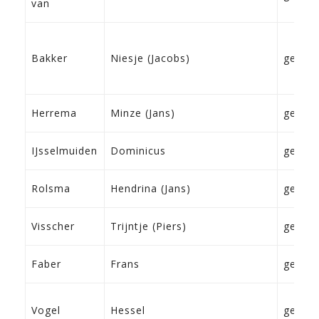
van
Bakker
Niesje (Jacobs)
geen
Herrema
Minze (Jans)
geen
IJsselmuiden
Dominicus
geen
Rolsma
Hendrina (Jans)
geen
Visscher
Trijntje (Piers)
geen
Faber
Frans
geen
Vogel
Hessel
geen