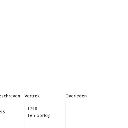
eschreven
Vertrek
Overleden
Bijz.
1798
95
Ten oorlog