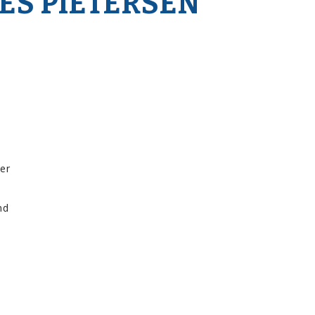
ES PIETERSEN
er
md