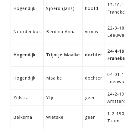
12-10-1891
Hogendijk
Sjoerd (Jans)
hoofd
Franeker
22-3-1893
Noordenbos
Berdina Anna
vrouw
Leeuwarden
24-4-1919
Hogendijk
Trijntje Maaike
dochter
Franeker
04-01-1922
Hogendijk
Maaike
dochter
Leeuwarden
24-2-1901
Zijlstra
Ytje
geen
Amsterdam
1-2-1903
Belksma
Wietske
geen
Tzum