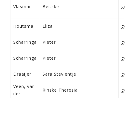
Vlasman
Beitske
geen
Houtsma
Eliza
geen
Scharringa
Pieter
geen
Scharringa
Pieter
geen
Draaijer
Sara Stevientje
geen
Veen, van
Rinske Theresia
geen
der