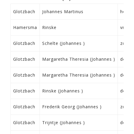
Glotzbach
Johannes Martinus
hoofd
Hamersma
Rinske
vrouw
Glotzbach
Schelte (Johannes )
zoon
Glotzbach
Margaretha Theresia (Johannes )
docht
Glotzbach
Margaretha Theresia (Johannes )
docht
Glotzbach
Rinske (Johannes )
docht
Glotzbach
Frederik Georg (Johannes )
zoon
Glotzbach
Trijntje (Johannes )
docht