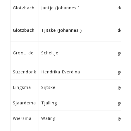
Glotzbach
Jantje (Johannes )
docht
Glotzbach
Tjitske (Johannes )
docht
Groot, de
Scheltje
geen
Suzendonk
Hendrika Everdina
geen
Lingsma
Sijtske
geen
Sjaardema
Tjalling
geen
Wiersma
Waling
geen