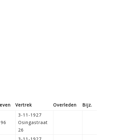
reven
Vertrek
Overleden
Bijz.
3-11-1927
896
Osingastraat
26
3-11-1927