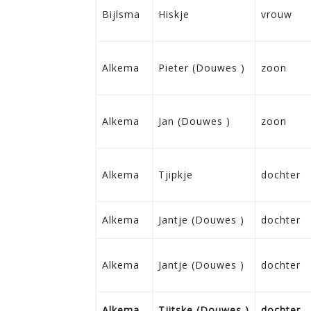
Bijlsma
Hiskje
vrouw
Alkema
Pieter (Douwes )
zoon
Alkema
Jan (Douwes )
zoon
Alkema
Tjipkje
dochter
Alkema
Jantje (Douwes )
dochter
Alkema
Jantje (Douwes )
dochter
Alkema
Tjitske (Douwes )
dochter