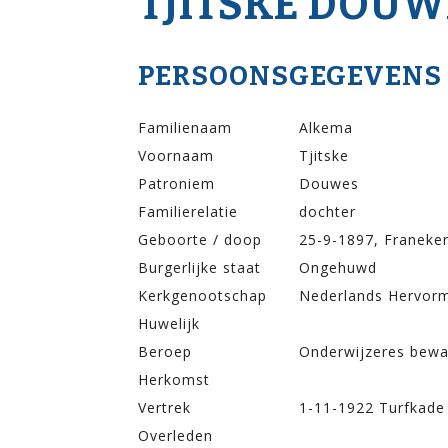
TJITSKE DOU
PERSOONSGEGEVENS
Familienaam
Alkema
Voornaam
Tjitske
Patroniem
Douwes
Familierelatie
dochter
Geboorte / doop
25-9-1897, Franeke
Burgerlijke staat
Ongehuwd
Kerkgenootschap
Nederlands Hervor
Huwelijk
Beroep
Onderwijzeres bewa
Herkomst
Vertrek
1-11-1922 Turfkade
Overleden