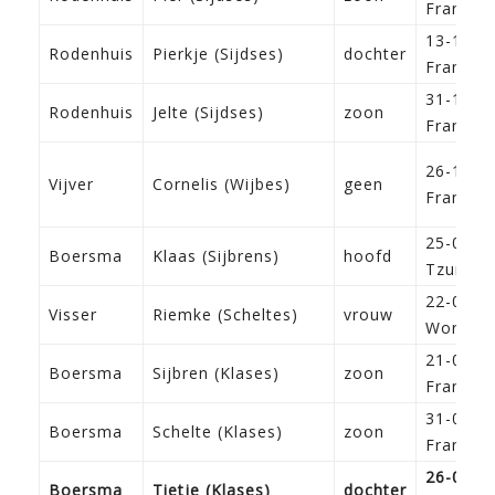
Franeke
13-11-1
Rodenhuis
Pierkje (Sijdses)
dochter
Franeke
31-10-1
Rodenhuis
Jelte (Sijdses)
zoon
Franeke
26-11-1
Vijver
Cornelis (Wijbes)
geen
Franeke
25-01-1
Boersma
Klaas (Sijbrens)
hoofd
Tzum
22-03-1
Visser
Riemke (Scheltes)
vrouw
Workum
21-08-1
Boersma
Sijbren (Klases)
zoon
Franeke
31-01-1
Boersma
Schelte (Klases)
zoon
Franeke
26-06-1
Boersma
Tietje (Klases)
dochter