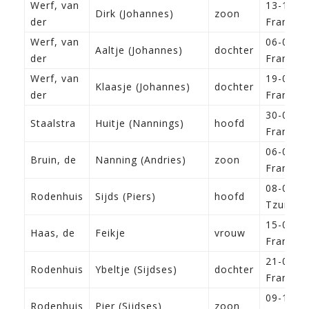
Werf, van
13-11-1
Dirk (Johannes)
zoon
der
Franeke
Werf, van
06-09-1
Aaltje (Johannes)
dochter
der
Franeke
Werf, van
19-03-1
Klaasje (Johannes)
dochter
der
Franeke
30-06-1
Staalstra
Huitje (Nannings)
hoofd
Franeke
06-01-1
Bruin, de
Nanning (Andries)
zoon
Franeke
08-08-1
Rodenhuis
Sijds (Piers)
hoofd
Tzum
15-02-1
Haas, de
Feikje
vrouw
Franeke
21-05-1
Rodenhuis
Ybeltje (Sijdses)
dochter
Franeke
09-12-1
Rodenhuis
Pier (Sijdses)
zoon