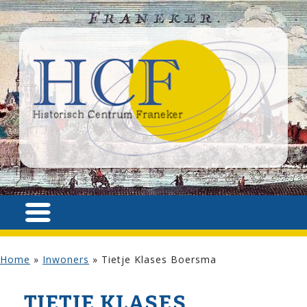
Home
»
Inwoners
»
Tietje Klases Boersma
TIETJE KLASES