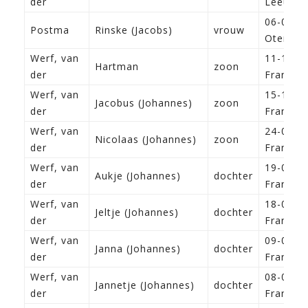
der
Leeuwar
06-05-1
Postma
Rinske (Jacobs)
vrouw
Oterdu
Werf, van
11-10-1
Hartman
zoon
der
Franeke
Werf, van
15-12-1
Jacobus (Johannes)
zoon
der
Franeke
Werf, van
24-02-1
Nicolaas (Johannes)
zoon
der
Franeke
Werf, van
19-02-1
Aukje (Johannes)
dochter
der
Franeke
Werf, van
18-04-1
Jeltje (Johannes)
dochter
der
Franeke
Werf, van
09-06-1
Janna (Johannes)
dochter
der
Franeke
Werf, van
08-08-1
Jannetje (Johannes)
dochter
der
Franeke