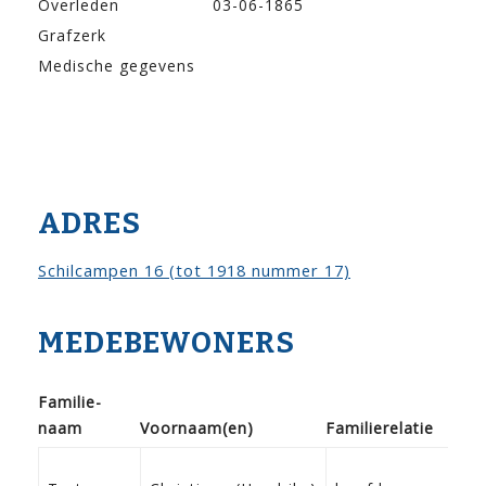
Overleden
03-06-1865
Grafzerk
Medische gegevens
ADRES
Schilcampen 16 (tot 1918 nummer 17)
MEDEBEWONERS
Familie­
naam
Voor­naam(en)
Familie­relatie
Ge
0