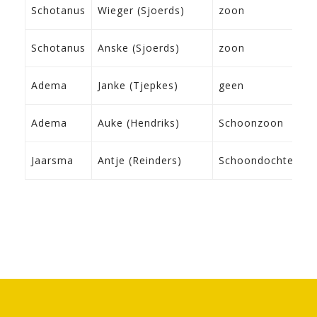
1
Schotanus
Wieger (Sjoerds)
zoon
T
2
Schotanus
Anske (Sjoerds)
zoon
S
2
Adema
Janke (Tjepkes)
geen
L
2
Adema
Auke (Hendriks)
Schoonzoon
F
0
Jaarsma
Antje (Reinders)
Schoondochter
F