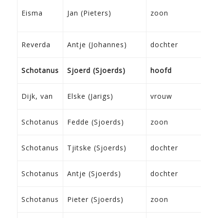
1
Eisma
Jan (Pieters)
zoon
W
2
Reverda
Antje (Johannes)
dochter
F
1
Schotanus
Sjoerd (Sjoerds)
hoofd
I
1
Dijk, van
Elske (Jarigs)
vrouw
M
2
Schotanus
Fedde (Sjoerds)
zoon
U
0
Schotanus
Tjitske (Sjoerds)
dochter
K
1
Schotanus
Antje (Sjoerds)
dochter
K
2
Schotanus
Pieter (Sjoerds)
zoon
T