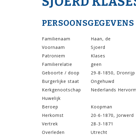
SJOERD KLASE
PERSOONSGEGEVENS
Familienaam
Haan, de
Voornaam
Sjoerd
Patroniem
Klases
Familierelatie
geen
Geboorte / doop
29-8-1850, Dronrijp
Burgerlijke staat
Ongehuwd
Kerkgenootschap
Nederlands Hervor
Huwelijk
Beroep
Koopman
Herkomst
20-6-1870, Jorwerd
Vertrek
28-3-1871
Overleden
Utrecht