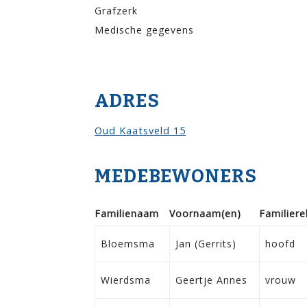
Grafzerk
Medische gegevens
ADRES
Oud Kaatsveld 15
MEDEBEWONERS
Familie­naam
Voor­naam(en)
Familie­re
Bloemsma
Jan (Gerrits)
hoofd
Wierdsma
Geertje Annes
vrouw