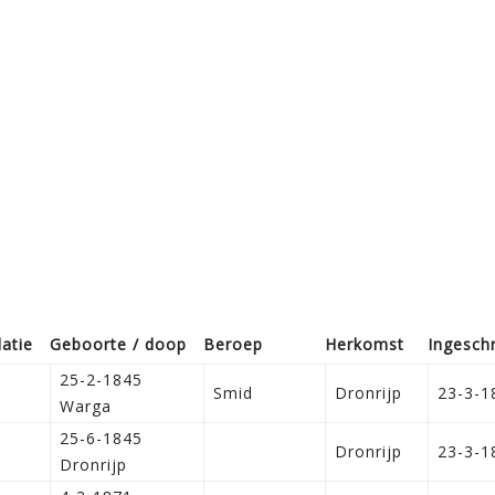
latie
Geboorte / doop
Beroep
Herkomst
Ingesch
25-2-1845
Smid
Dronrijp
23-3-1
Warga
25-6-1845
Dronrijp
23-3-1
Dronrijp