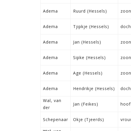
Adema
Ruurd (Hessels)
zoo
Adema
Tjipkje (Hessels)
doch
Adema
Jan (Hessels)
zoo
Adema
Sipke (Hessels)
zoo
Adema
Age (Hessels)
zoo
Adema
Hendrikje (Hessels)
doch
Wal, van
Jan (Feikes)
hoof
der
Schepenaar
Okje (Tjeerds)
vrou