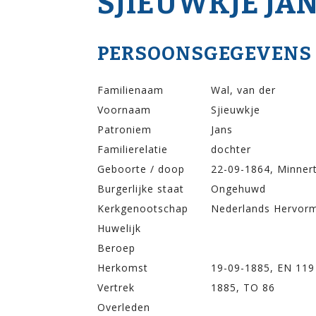
SJIEUWKJE JA
PERSOONSGEGEVENS
Familienaam
Wal, van der
Voornaam
Sjieuwkje
Patroniem
Jans
Familierelatie
dochter
Geboorte / doop
22-09-1864, Minner
Burgerlijke staat
Ongehuwd
Kerkgenootschap
Nederlands Hervor
Huwelijk
Beroep
Herkomst
19-09-1885, EN 119
Vertrek
1885, TO 86
Overleden