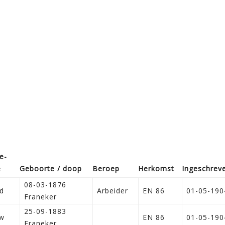
e­
e
Geboorte / doop
Beroep
Herkomst
Ingeschrev
08-03-1876
d
Arbeider
EN 86
01-05-190
Franeker
25-09-1883
w
EN 86
01-05-190
Franeker