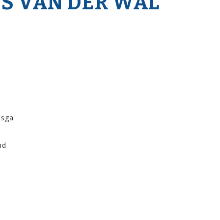
NS VAN DER WAL
tsga
md