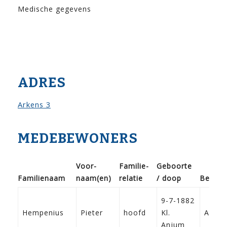
Medische gegevens
ADRES
Arkens 3
MEDEBEWONERS
Voor­
Familie­
Geboorte
Familie­naam
naam(en)
relatie
/ doop
Beroep
9-7-1882
Hempenius
Pieter
hoofd
Kl.
Arbei
Anjum