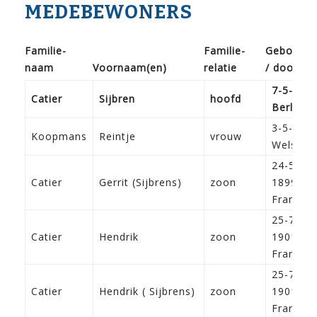
MEDEBEWONERS
Familie­
Familie­
Geboorte
naam
Voor­naam(en)
relatie
/ doop
7-5-187
Catier
Sijbren
hoofd
Berliku
3-5-187
Koopmans
Reintje
vrouw
Welsrijp
24-5-
Catier
Gerrit (Sijbrens)
zoon
1899
Franeke
25-7-
Catier
Hendrik
zoon
1901
Franeke
25-7-
Catier
Hendrik ( Sijbrens)
zoon
1901
Franeke