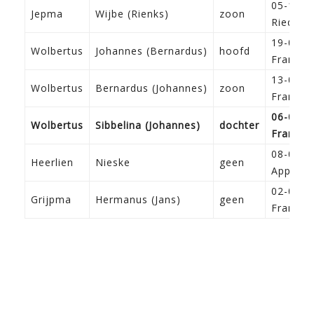
05-11-1
Jepma
Wijbe (Rienks)
zoon
Ried
19-02-1
Wolbertus
Johannes (Bernardus)
hoofd
Franeke
13-07-1
Wolbertus
Bernardus (Johannes)
zoon
Franeke
06-01-1
Wolbertus
Sibbelina (Johannes)
dochter
Franeke
08-08-1
Heerlien
Nieske
geen
Apping
02-04-1
Grijpma
Hermanus (Jans)
geen
Franeke