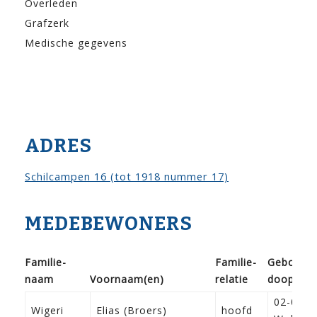
Overleden
Grafzerk
Medische gegevens
ADRES
Schilcampen 16 (tot 1918 nummer 17)
MEDEBEWONERS
Familie­
Familie­
Geboorte
naam
Voor­naam(en)
relatie
doop
02-02-1
Wigeri
Elias (Broers)
hoofd