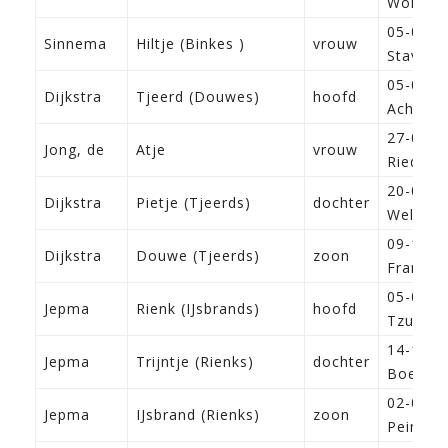
Wolveg
05-01-1
Sinnema
Hiltje (Binkes )
vrouw
Stavore
05-03-1
Dijkstra
Tjeerd (Douwes)
hoofd
Achlum
27-04-1
Jong, de
Atje
vrouw
Ried
20-01-1
Dijkstra
Pietje (Tjeerds)
dochter
Welsrijp
09-11-1
Dijkstra
Douwe (Tjeerds)
zoon
Franeke
05-04-1
Jepma
Rienk (IJsbrands)
hoofd
Tzumm
14-12-1
Jepma
Trijntje (Rienks)
dochter
Boer
02-04-1
Jepma
IJsbrand (Rienks)
zoon
Peins