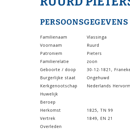
RUURD PIETER
PERSOONSGEGEVENS
Familienaam
Vlassinga
Voornaam
Ruurd
Patroniem
Pieters
Familierelatie
zoon
Geboorte / doop
30-12-1821, Franek
Burgerlijke staat
Ongehuwd
Kerkgenootschap
Nederlands Hervor
Huwelijk
Beroep
Herkomst
1825, TN 99
Vertrek
1849, EN 21
Overleden