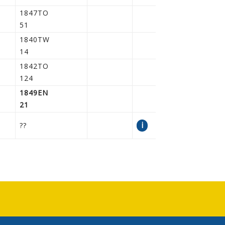
1847TO
51
1840TW
14
1842TO
124
1849EN
21
i
??