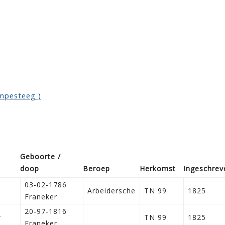
ompesteeg )
Geboorte /
doop
Beroep
Herkomst
Ingeschrev
03-02-1786
Arbeidersche
TN 99
1825
Franeker
20-97-1816
r
TN 99
1825
Franeker