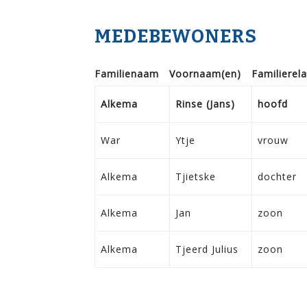
MEDEBEWONERS
Familie­naam
Voor­naam(en)
Familie­rela
Alkema
Rinse (Jans)
hoofd
War
Ytje
vrouw
Alkema
Tjietske
dochter
Alkema
Jan
zoon
Alkema
Tjeerd Julius
zoon