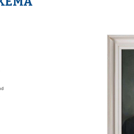
LKEMA
r
md
r