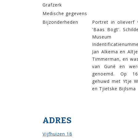
Grafzerk
Medische gegevens
Bijzonderheden
Portret in oliever
'Baas Bogt'. Schild
Museum
Indentificatienum
Jan Alkema en Altje
Timmerman, en was
van Guné en wer
genoemd. Op 16-
gehuwd met Ytje W
en Tjietske Bijlsma
ADRES
Vijfhuizen 18