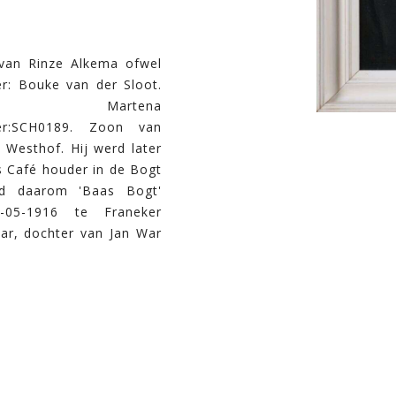
f van Rinze Alkema ofwel
er: Bouke van der Sloot.
 Martena
mer:SCH0189. Zoon van
 Westhof. Hij werd later
 Café houder in de Bogt
d daarom 'Baas Bogt'
05-1916 te Franeker
ar, dochter van Jan War