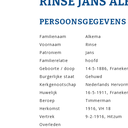
RINSE JANS A
PERSOONSGEGEVENS
Familienaam
Alkema
Voornaam
Rinse
Patroniem
Jans
Familierelatie
hoofd
Geboorte / doop
14-5-1886, Franeke
Burgerlijke staat
Gehuwd
Kerkgenootschap
Nederlands Hervor
Huwelijk
16-5-1911, Franeke
Beroep
Timmerman
Herkomst
1916, VH 18
Vertrek
9-2-1916, Hitzum
Overleden