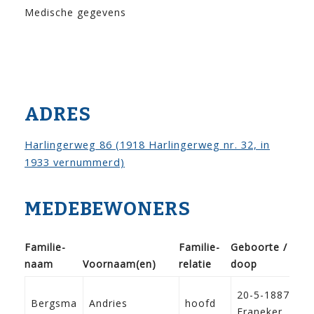
Medische gegevens
ADRES
Harlingerweg 86 (1918 Harlingerweg nr. 32, in
1933 vernummerd)
MEDEBEWONERS
Familie­
Familie­
Geboorte /
naam
Voor­naam(en)
relatie
doop
Be
20-5-1887
Bergsma
Andries
hoofd
A
Franeker