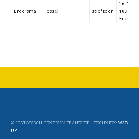
26-1-
Broersma
Hessel
stiefzoon
1896
Franeke
© HISTORISCH CENTRUM FRANEKER • TECHNIEK:
WAD
UP