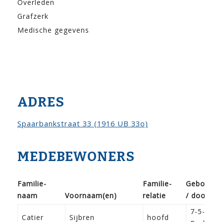
Overleden
Grafzerk
Medische gegevens
ADRES
Spaarbankstraat 33 (1916 UB 33o)
MEDEBEWONERS
Familie­
Familie­
Geboorte
naam
Voor­naam(en)
relatie
/ doop
7-5-187
Catier
Sijbren
hoofd