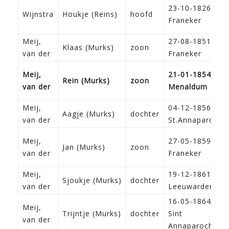
23-10-1826
Wijnstra
Houkje (Reins)
hoofd
Franeker
Meij,
27-08-1851
Klaas (Murks)
zoon
van der
Franeker
Meij,
21-01-1854
Rein (Murks)
zoon
van der
Menaldum
Meij,
04-12-1856
Aagje (Murks)
dochter
van der
St.Annaparochi
Meij,
27-05-1859
Jan (Murks)
zoon
van der
Franeker
Meij,
19-12-1861
Sjoukje (Murks)
dochter
van der
Leeuwarden
16-05-1864
Meij,
Trijntje (Murks)
dochter
Sint
van der
Annaparochie